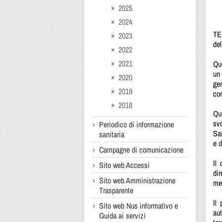
2025
2024
TE
2023
del
2022
2021
Que
un
2020
gen
2019
con
2018
Qu
svo
Periodico di informazione
San
sanitaria
e d
Campagne di comunicazione
Il
Sito web Accessi
dir
Sito web Amministrazione
men
Trasparente
Il 
Sito web Nus informativo e
au
Guida ai servizi