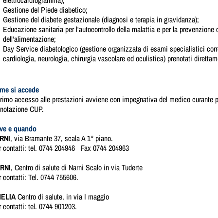
elettrocardiogramma);
Gestione del Piede diabetico;
Gestione del diabete gestazionale (diagnosi e terapia in gravidanza);
Educazione sanitaria per l'autocontrollo della malattia e per la prevenzione d
dell'alimentazione;
Day Service diabetologico (gestione organizzata di esami specialistici correl
cardiologia, neurologia, chirurgia vascolare ed oculistica) prenotati direttam
me si accede
primo accesso alle prestazioni avviene con impegnativa del medico curante p
enotazione CUP.
ve e quando
RNI
, via Bramante 37, scala A 1° piano.
r contatti: tel. 0744 204946 Fax 0744 204963
RNI
, Centro di salute di Narni Scalo in via Tuderte
 contatti: Tel. 0744 755606.
ELIA
Centro di salute, in via I maggio
 contatti: tel. 0744 901203.