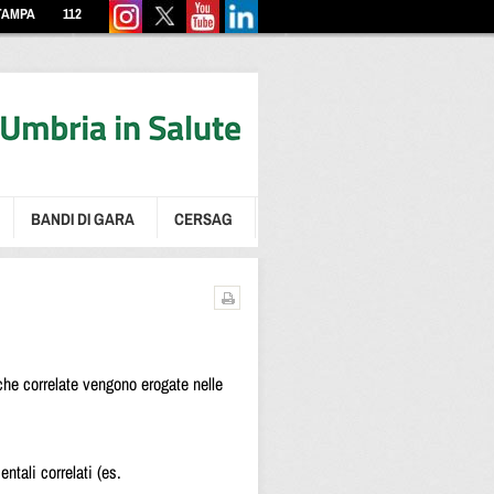
TAMPA
112
BANDI DI GARA
CERSAG
iche correlate vengono erogate nelle
tali correlati (es.