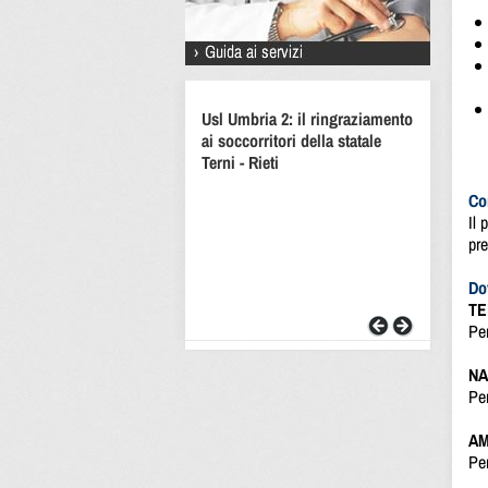
Usl Umbria 2: il ringraziamento
ai soccorritori della statale
Terni - Rieti
Co
Il 
pr
Do
TE
Pe
NA
Per
AM
Per