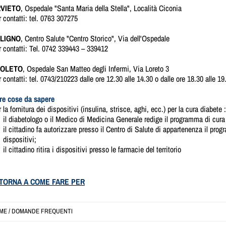
VIETO
, Ospedale "Santa Maria della Stella", Località Ciconia
 contatti: tel. 0763 307275
LIGNO
, Centro Salute "Centro Storico", Via dell'Ospedale
 contatti: Tel. 0742 339443 – 339412
OLETO
, Ospedale San Matteo degli Infermi, Via Loreto 3
 contatti: tel. 0743/210223 dalle ore 12.30 alle 14.30 o dalle ore 18.30 alle 19
tre cose da sapere
 la fornitura dei dispositivi (insulina, strisce, aghi, ecc.) per la cura diabete :
il diabetologo o il Medico di Medicina Generale redige il programma di cura p
il cittadino fa autorizzare presso il Centro di Salute di appartenenza il prog
dispositivi;
il cittadino ritira i dispositivi presso le farmacie del territorio
 TORNA A COME FARE PER
ME
/
DOMANDE FREQUENTI