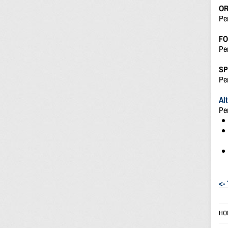
OR
Per
FO
Per
SP
Per
Al
Per
<-
HO