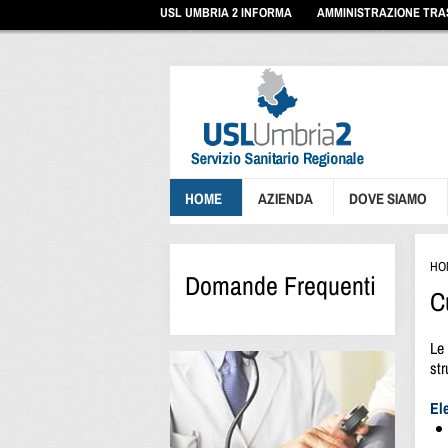
Vai
USL UMBRIA 2 INFORMA
AMMINISTRAZIONE TR
ai
contenuti
Vai
al
menu
di
navigazione
Vai
al
footer
HOME
AZIENDA
DOVE SIAMO
HO
Domande Frequenti
C
Le 
str
El