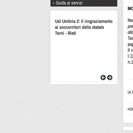
MO
Res
Usl Umbria 2: il ringraziamento
pre
ai soccorritori della statale
al
Terni - Rieti
Tar
pag
Il
I.1
n.1
(A.
HO