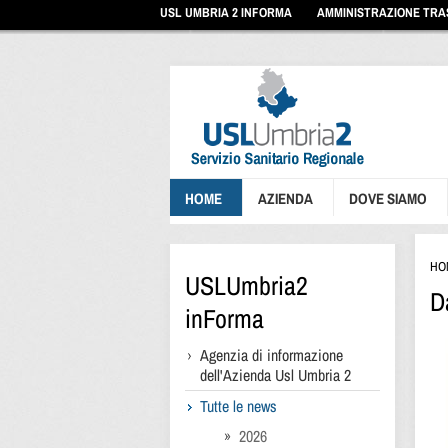
Vai
USL UMBRIA 2 INFORMA
AMMINISTRAZIONE TR
ai
contenuti
Vai
al
menu
di
navigazione
Vai
al
footer
HOME
AZIENDA
DOVE SIAMO
HO
USLUmbria2
D
inForma
Agenzia di informazione
dell'Azienda Usl Umbria 2
Tutte le news
2026