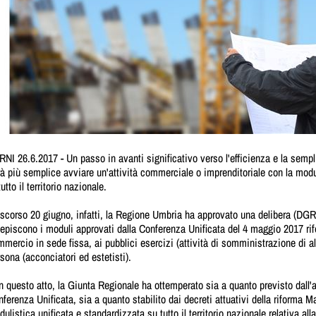
NI 26.6.2017 - Un passo in avanti significativo verso l'efficienza e la semp
à più semplice avviare un'attività commerciale o imprenditoriale con la modu
tutto il territorio nazionale.
scorso 20 giugno, infatti, la Regione Umbria ha approvato una delibera (DGR
episcono i moduli approvati dalla Conferenza Unificata del 4 maggio 2017 riferit
mercio in sede fissa, ai pubblici esercizi (attività di somministrazione di al
sona (acconciatori ed estetisti).
 questo atto, la Giunta Regionale ha ottemperato sia a quanto previsto dall
ferenza Unificata, sia a quanto stabilito dai decreti attuativi della riforma M
ulistica unificata e standardizzata su tutto il territorio nazionale relativa al