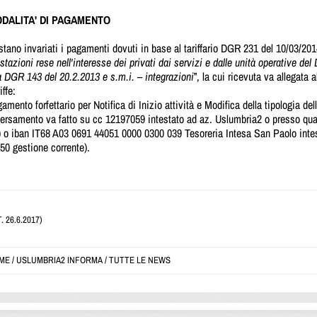
DALITA' DI PAGAMENTO
tano invariati i pagamenti dovuti in base al tariffario DGR 231 del 10/03/20
stazioni rese nell'interesse dei privati dai servizi e dalle unità operative de
la DGR 143 del 20.2.2013
e s.m.i. – integrazioni
”, la cui ricevuta va allegata
iffe:
amento forfettario per Notifica di Inizio attività e Modifica della tipologia dell
 versamento va fatto su cc 12197059 intestato ad az. Uslumbria2 o presso qu
) o iban IT68 A03 0691 44051 0000 0300 039 Tesoreria Intesa San Paolo inte
50 gestione corrente).
T. 26.6.2017)
ME
/
USLUMBRIA2 INFORMA
/
TUTTE LE NEWS