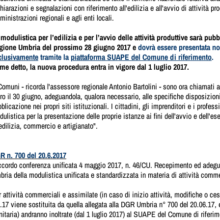
hiarazioni e segnalazioni con riferimento all'edilizia e all'avvio di attività pr
inistrazioni regionali e agli enti locali.
modulistica per l’edilizia e per l’avvio delle attività produttive sarà pubbl
gione Umbria del prossimo 28 giugno 2017 e
dovrà essere presentata no
clusivamente
tramite la
piattaforma SUAPE del Comune di riferimento
.
me detto, la nuova procedura entra in vigore dal 1 luglio 2017.
Comuni - ricorda l'assessore regionale Antonio Bartolini - sono ora chiamati 
ro il 30 giugno, adeguandola, qualora necessario, alle specifiche disposizioni
blicazione nei propri siti istituzionali. I cittadini, gli imprenditori e i profe
ulistica per la presentazione delle proprie istanze ai fini dell'avvio e dell'ese
edilizia, commercio e artigianato".
R n. 700 del 20.6.2017
ccordo conferenza unificata 4 maggio 2017, n. 46/CU. Recepimento ed adegu
ria della modulistica unificata e standardizzata in materia di attività commer
 attività commerciali e assimilate (in caso di inizio attività, modifiche o ce
.17 viene sostituita da quella allegata alla DGR Umbria n° 700 del 20.06.17, 
itaria) andranno inoltrate (dal 1 luglio 2017) al SUAPE del Comune di riferim