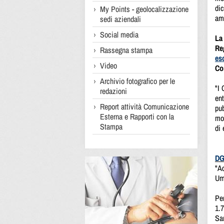
dic
My Points - geolocalizzazione
amm
sedi aziendali
Social media
La 
Re
Rassegna stampa
es
Video
Co
Archivio fotografico per le
"I 
redazioni
ent
Report attività Comunicazione
pub
Esterna e Rapporti con la
mod
Stampa
di 
DG
"A
Umb
Per
1.7
San