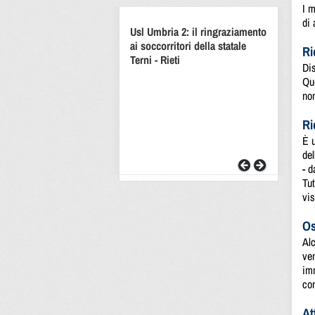
I m
di 
Usl Umbria 2: il ringraziamento
ai soccorritori della statale
Ri
Terni - Rieti
Dis
Que
non
Ri
È u
del
- d
Tut
vis
Os
Alc
ven
im
con
At