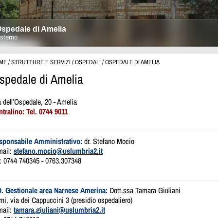
ME
/
STRUTTURE E SERVIZI
/
OSPEDALI
/
OSPEDALE DI AMELIA
spedale di Amelia
 dell’Ospedale, 20 - Amelia
ntralino: Tel. 0744 9011
sponsabile Amministrativo:
dr. Stefano Mocio
mail:
stefano.mocio@uslumbria2.it
l: 0744 740345 - 0763.307348
O. Gestionale area Narnese Amerina:
Dott.ssa Tamara Giuliani
ni, via dei Cappuccini 3 (presidio ospedaliero)
mail:
tamara.giuliani@uslumbria2.it