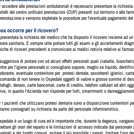
 accedere alle prestazioni ambulatoriali è necessario presentare la richiesta
rtelli del centro unificato prenotazioni (CUP) presenti sul territorio o alle far
prenotazione e verranno espletate le procedure per l'eventuale pagamento del 
sa occorre per il ricovero?
presentata la richiesta del medico che ha disposto il ricovero insieme ad un 
sera sanitaria. È sempre utile portare tutti gli esami e gli accertamenti diagno
niche di ricoveri precedenti e comunicare ai medici notizie relative ai farm
suggerisce di portare con sé alcuni effetti personali quali ciabatte, biancher
tre per l'igiene personale si consigliano sapone, meglio se liquido, dentifric
dorante, eventuale contenitore per protesi dentale, assorbenti igienici, carta
comanda di non tenere in Ospedale oggetti di valore e grosse somme di dena
tafogli, denaro, carte bancomat, carte di credito, telefoni cellulari ed altri og
ive, in quanto l’Azienda non risponde per furti, smarrimenti o danneggiamenti d
 i pazienti che utilizzano protesi dentarie sono a disposizione contenitori per
ranno consegnati su richiesta da parte del personale infermieristico.
spedale è un luogo di cura ed è importante che, durante la degenza, vangano
pettare gli orari del reparto e le limitazioni di accesso indicate dal personale
egnati e dei luoghi comuni, evitare il più possibile i rumori, limitare l'uso dei