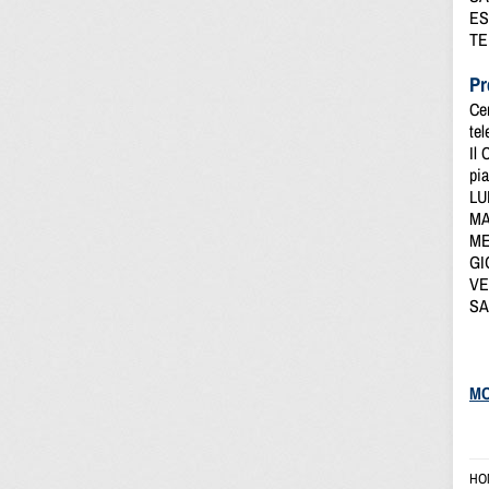
ES
TE
Pr
Ce
te
Il 
pia
LUN
MAR
MER
GIO
VE
SA
MO
HO