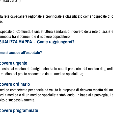
l: 0744 740319
la rete ospedaliera regionale e provinciale è classificato come "ospedale di 
to.
spedale di Comunità è una struttura sanitaria di ricovero della rete di assist
ermedia tra il domicilio e il ricovero ospedaliero.
SUALIZZA MAPPA - Come raggiungerci?
me si accede all'ospedale?
covero urgente
posto dal medico di famiglia che ha in cura il paziente, dal medico di guardi
 medico del pronto soccorso o da un medico specialista;
covero ordinario
medico competente per specialità valuta la proposta di ricovero redatta dal m
rdia medica o di un medico specialista stabilendo, in base alla patologia, i 
bito o successivamente.
covero programmato