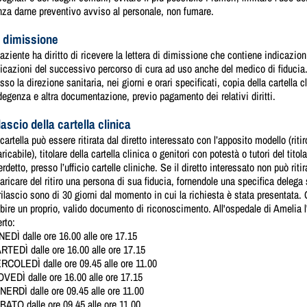
za darne preventivo avviso al personale, non fumare.
 dimissione
paziente ha diritto di ricevere la lettera di dimissione che contiene indicazion
icazioni del successivo percorso di cura ad uso anche del medico di fiducia. 
sso la direzione sanitaria, nei giorni e orari specificati, copia della cartella c
degenza e altra documentazione, previo pagamento dei relativi diritti.
lascio della cartella clinica
cartella può essere ritirata dal diretto interessato con l’apposito modello (ritir
ricabile), titolare della cartella clinica o genitori con potestà o tutori del ti
erdetto, presso l’ufficio cartelle cliniche. Se il diretto interessato non può rit
aricare del ritiro una persona di sua fiducia, fornendole una specifica delega 
rilascio sono di 30 giorni dal momento in cui la richiesta è stata presentata. Ch
bire un proprio, valido documento di riconoscimento. All'ospedale di Amelia l'u
rto:
EDÌ dalle ore 16.00 alle ore 17.15
RTEDÌ dalle ore 16.00 alle ore 17.15
RCOLEDÌ dalle ore 09.45 alle ore 11.00
VEDÌ dalle ore 16.00 alle ore 17.15
ERDÌ dalle ore 09.45 alle ore 11.00
BATO dalle ore 09.45 alle ore 11.00