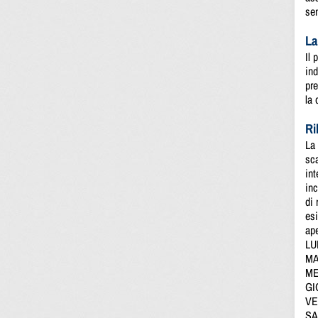
sen
La
Il 
ind
pre
la 
Ri
La 
sca
int
inc
di 
esi
ape
LUN
MA
ME
GIO
VEN
SA