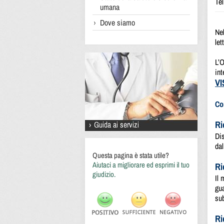
Te
umana
Dove siamo
Nel
let
L’O
int
VI
Co
Ri
Dis
dal
Questa pagina è stata utile?
Aiutaci a migliorare ed esprimi il tuo
Ri
giudizio.
Il 
gua
su
Ri