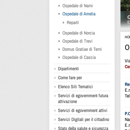
Ospedale di Narni
Ospedale di Amelia
Reparti
Ospedale di Norcia
HO
Ospedale di Trevi
O
Domus Gratiae di Terni
Ospedale di Cascia
Via
Ce
Dipartimenti
Come fare per
Re
Elenco Siti Tematici
E.
Servizi di egovernment futura
Te
attivazione
Servizi di egovernment attivi
P.
Servizi Digitali per il cittadino
Nar
E.
Stato della salute e sicurezza