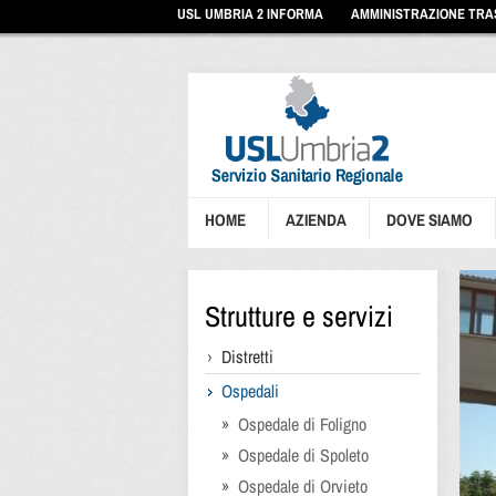
Vai
USL UMBRIA 2 INFORMA
AMMINISTRAZIONE TR
ai
contenuti
Vai
al
menu
di
navigazione
Vai
al
footer
HOME
AZIENDA
DOVE SIAMO
Strutture e servizi
Distretti
Ospedali
Ospedale di Foligno
Ospedale di Spoleto
Ospedale di Orvieto