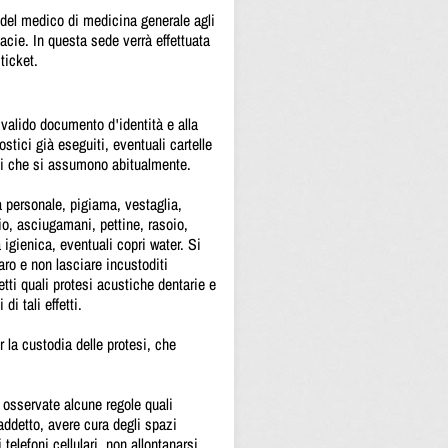
 del medico di medicina generale agli
macie. In questa sede verrà effettuata
ticket.
valido documento d'identità e alla
stici già eseguiti, eventuali cartelle
aci che si assumono abitualmente.
ia personale, pigiama, vestaglia,
io, asciugamani, pettine, rasoio,
 igienica, eventuali copri water. Si
ro e non lasciare incustoditi
getti quali protesi acustiche dentarie e
i tali effetti.
 la custodia delle protesi, che
 osservate alcune regole quali
 addetto, avere cura degli spazi
 telefoni cellulari, non allontanarsi