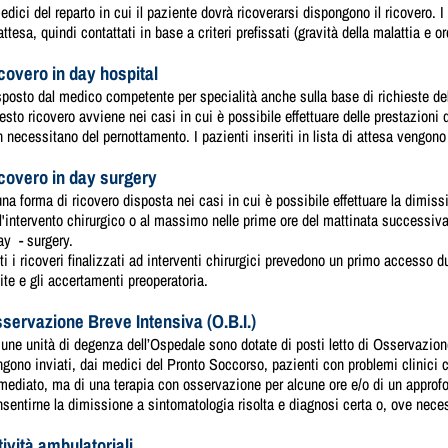
edici del reparto in cui il paziente dovrà ricoverarsi dispongono il ricovero. I
attesa, quindi contattati in base a criteri prefissati (gravità della malattia e o
covero in day hospital
posto dal medico competente per specialità anche sulla base di richieste de
sto ricovero avviene nei casi in cui è possibile effettuare delle prestazioni
 necessitano del pernottamento. I pazienti inseriti in lista di attesa vengono
covero in day surgery
na forma di ricovero disposta nei casi in cui è possibile effettuare la dimiss
l'intervento chirurgico o al massimo nelle prime ore del mattinata successiva
ay - surgery.
ti i ricoveri finalizzati ad interventi chirurgici prevedono un primo accesso d
ite e gli accertamenti preoperatoria.
servazione Breve Intensiva (O.B.I.)
une unità di degenza dell’Ospedale sono dotate di posti letto di Osservazion
gono inviati, dai medici del Pronto Soccorso, pazienti con problemi clinici 
mediato, ma di una terapia con osservazione per alcune ore e/o di un approf
sentirne la dimissione a sintomatologia risolta e diagnosi certa o, ove necess
tività ambulatoriali