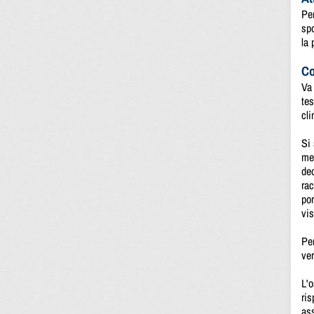
Per
spo
la 
Co
Va 
tes
cli
Si 
men
deo
rac
por
vis
Per
ver
L'o
ris
ass