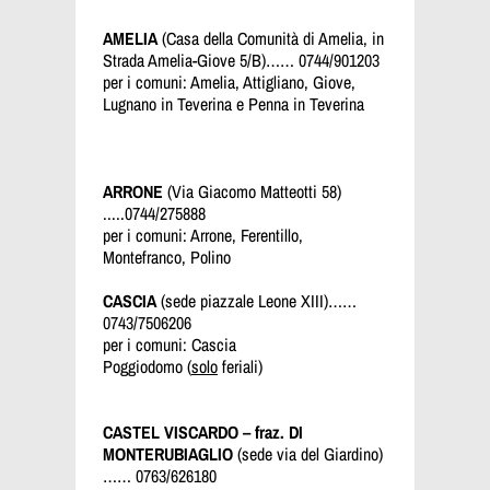
AMELIA
(Casa della Comunità di Amelia, in
Strada Amelia-Giove 5/B)…… 0744/901203
per i comuni: Amelia, Attigliano, Giove,
Lugnano in Teverina e Penna in Teverina
ARRONE
(Via Giacomo Matteotti 58)
.....0744/275888
per i comuni: Arrone,
Ferentillo,
Montefranco, Polino
CASCIA
(sede piazzale Leone XIII)……
0743/7506206
per i comuni: Cascia
Poggiodomo (
solo
feriali)
CASTEL VISCARDO – fraz. DI
MONTERUBIAGLIO
(sede via del Giardino)
…… 0763/626180