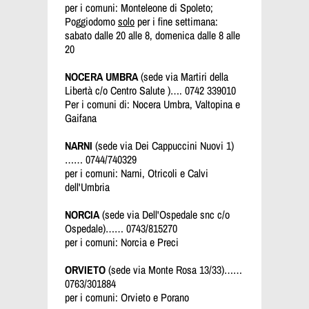
per i comuni: Monteleone di Spoleto;
Poggiodomo
solo
per i fine settimana:
sabato dalle 20 alle 8, domenica dalle 8 alle
20
NOCERA UMBRA
(sede via Martiri della
Libertà c/o Centro Salute )…. 0742 339010
Per i comuni di: Nocera Umbra, Valtopina e
Gaifana
NARNI
(sede via Dei Cappuccini Nuovi 1)
…… 0744/740329
per i comuni: Narni, Otricoli e Calvi
dell'Umbria
NORCIA
(sede via Dell'Ospedale snc c/o
Ospedale)…… 0743/815270
per i comuni: Norcia e Preci
ORVIETO
(sede via Monte Rosa 13/33)……
0763/301884
per i comuni: Orvieto e Porano