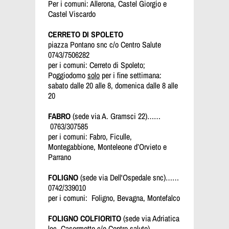
Per i comuni: Allerona, Castel Giorgio e
Castel Viscardo
CERRETO DI SPOLETO
piazza Pontano snc c/o Centro Salute
0743/7506282
per i comuni: Cerreto di Spoleto;
Poggiodomo
solo
per i fine settimana:
sabato dalle 20 alle 8, domenica dalle 8 alle
20
FABRO
(sede via A. Gramsci 22)……
0763/307585
per i comuni: Fabro, Ficulle,
Montegabbione, Monteleone d’Orvieto e
Parrano
FOLIGNO
(sede via Dell'Ospedale snc)……
0742/339010
per i comuni: Foligno, Bevagna, Montefalco
FOLIGNO
COLFIORITO
(sede via Adriatica
loc. Casermette c/o Centro salute)…..