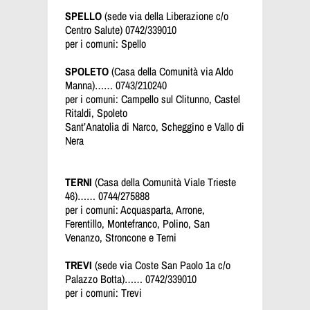
SPELLO
(sede via della Liberazione c/o
Centro Salute) 0742/339010
per i comuni: Spello
SPOLETO
(Casa della Comunità via Aldo
Manna)…… 0743/210240
per i comuni: Campello sul Clitunno, Castel
Ritaldi, Spoleto
Sant’Anatolia di Narco, Scheggino e Vallo di
Nera
TERNI
(Casa della Comunità Viale Trieste
46)…… 0744/275888
per i comuni: Acquasparta, Arrone,
Ferentillo, Montefranco, Polino, San
Venanzo, Stroncone e Terni
TREVI
(sede via Coste San Paolo 1a c/o
Palazzo Botta)…… 0742/339010
per i comuni: Trevi