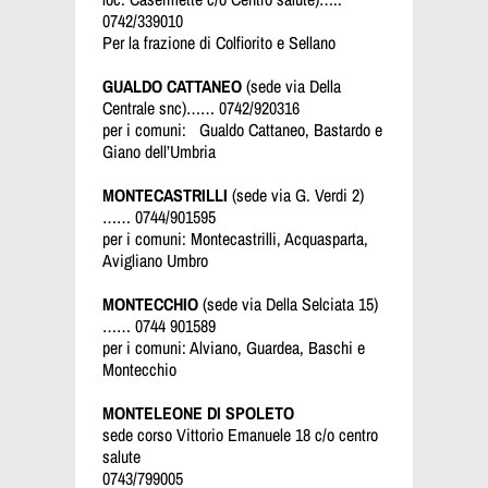
0742/339010
Per la frazione di Colfiorito e Sellano
GUALDO CATTANEO
(sede via Della
Centrale snc)…… 0742/920316
per i comuni: Gualdo Cattaneo, Bastardo e
Giano dell’Umbria
MONTECASTRILLI
(sede via G. Verdi 2)
…… 0744/901595
per i comuni: Montecastrilli, Acquasparta,
Avigliano Umbro
MONTECCHIO
(sede via Della Selciata 15)
…… 0744 901589
per i comuni: Alviano, Guardea, Baschi e
Montecchio
MONTELEONE DI SPOLETO
sede corso Vittorio Emanuele 18 c/o centro
salute
0743/799005