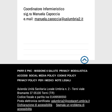
Coordinatore Infermieristico
sig.ra Manuela Capoccia
e.mail:
manuela.capoccia@uslumbria2.it
PNRR E PNC - MISSIONE 6 SALUTE
PRIVACY
MODULISTICA
ACCESSI
SOCIAL MEDIA POLICY
COOKIE POLICY
PRIVACY POLICY
PER I MEDICI
NOTE LEGALI
Azienda Unità Sanitaria Locale Umbria n. 2 - Terni viale
Bramante 37 05100 Terni (TR)
Codice fiscale e partita Iva 01499590550
Posta elettronica certificata:
aslumbria2@postacert.umbria.it
Dichiarazione di accessibilità
Segnala un problema di
accessibilità