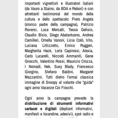
importanti vignettisti e illustratori italiani
(da Vauro a Staino, da BDA e Rebori) e con
altrettanti testimonial del mondo della
cultura e dello spettacolo: Piero Angela
(storico padre della campagna), Patrizio
Roversi, Luca Mercalli, Tessa Gelisio,
Claudio Bisio, Diego Abatantuono, Andrea
Camilleri, Ornella Vanoni, Licia Colò, Vito,
Luciana Littizzetto, Enrico Ruggeri,
Margherita Hack, Loris Capirossi, Alexia,
Carlo Lucarelli, Niccolò Ammaniti, Gene
Gnocchi, Valentino Rossi, Maurizio Crozza,
I Nomadi, Nek, Susy Blady, Francesco
Giorgino, Stefano Baldini, Margaret
Mazzantini. Tutti dietro l’ormai classica
immagine di Snoopy al volante che “guida”
ogni anno Vacanze Coi Fiocchi.
Ogni anno la campagna prevede la
distribuzione di strumenti informativi
cartacei e digitali
(depliant informativi,
manifesti e locandine, adesivi), spot radio e