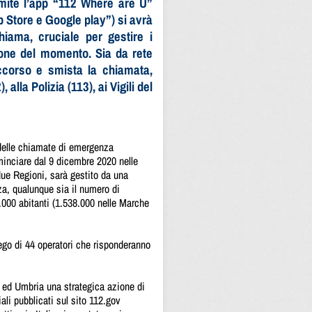
amite l’app “112 Where are U”
 Store e Google play”) si avrà
iama, cruciale per gestire i
zione del momento. Sia da rete
occorso e smista la chiamata,
alla Polizia (113), ai Vigili del
delle chiamate di emergenza
minciare dal 9 dicembre 2020 nelle
ue Regioni, sarà gestito da una
za, qualunque sia il numero di
000 abitanti (1.538.000 nelle Marche
ego di 44 operatori che risponderanno
ed Umbria una strategica azione di
iali pubblicati sul sito 112.gov