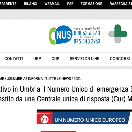
ASPARENTE
BILANCI
WEBMAIL
FSE
FORMAZIONE
RASSEGNA S
CONTATTI
URP
CUP
SERVIZI ON LINE
CONCORSI
ME
/
USLUMBRIA2 INFORMA
/
TUTTE LE NEWS
/
2021
ttivo in Umbria il Numero Unico di emergenza
estito da una Centrale unica di risposta (Cur)