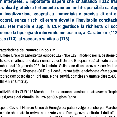
n interprete. È importante sapere che chiamando il 112 tr
ownload gratuito e fortemente raccomandato, possibile da App
a localizzazione geografica immediata e precisa di chi ch
ccorsi, senza rischi di errore dovuti all’inevitabile concita
ssa, rete mobile e app, la CUR gestisce la richiesta di s
condo la tipologia di intervento necessario, ai Carabinieri (112), 
oco (113), al soccorso sanitario (118).
ratteristiche del Numero unico 112
 Numero Unico di Emergenza europeo 112 (NUe 112), modello per la gestione 
lizzato in attuazione della normativa dell’Unione Europea, sarà attivato a co
che e dal 19 gennaio 2021 in Umbria. Sulla base di una convenzione fra le d
trale Unica di Risposta (CUR) cui confluiranno tutte le telefonate d’emergen
ccorso composto da chi chiama, e che servirà complessivamente oltre 2.400.
88.908 in Umbria).
attività della CUR 112 Marche – Umbria saranno assicurate attraverso l’impi
e esigenze dei cittadini in H24 per 365 giorni/anno.
 epoca Covid il Numero Unico di Emergenza potrà svolgere anche per Marche 
tro sulle chiamate in arrivo indirizzate verso l’emergenza sanitaria. I dati uffic