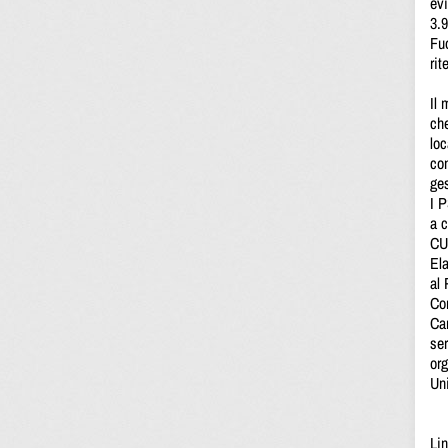
evi
3.9
Fuo
rit
Il 
che
loc
con
ges
I P
a c
CUR
Ela
al
Com
Car
ser
org
Uni
Li