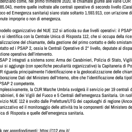
denziano come, nel primo trimestre 2020, le chiamate giunte alle varie CUR at
85.043, mentre quelle inoltrate alle centrali operative di secondo livello (Carab
co ed Emergenza sanitaria) siano state soltanto 1.593.913, con un’azione di f
enute improprie o non di emergenza.
modello organizzativo del NUE 112 si articola su due livelli operativi: il PSA
 si identifica con la Centrale Unica di Risposta 112, che si occupa della rice
alizzazione del chiamante, della gestione del primo contatto e dello smistam
tatto ed i PSAP 2, ossia le Centrali Operative di 2° livello, deputate al dis
tione operativa dell’intervento.
SAP 2 integrati a sistema sono: Arma dei Carabinieri, Polizia di Stato, Vigi
ui si aggiunge (con specifiche peculiarità organizzative) la Capitaneria di Por
 riguarda principalmente l’identificazione e la geolocalizzazione delle chiam
borazione Dati del Ministero dell’Interno, oltre che l’identificazione della t
 PSAP 2 competente.
plessivamente, la CUR Marche Umbria svolgerà il servizio per 19 centrali del
abinieri, 6 dei Vigili del Fuoco e 5 Centrali dell’emergenza Sanitaria. Un ruol
vizio NUE 112 è svolto dalle Prefetture/UTG dei capoluoghi di regione (Ancon
anizzativo ed il monitoraggio delle attività tra le componenti del Ministero de
ca di Risposta e quelle dell’emergenza sanitaria.
nk per approfondimenti:
https://112.gov.it/