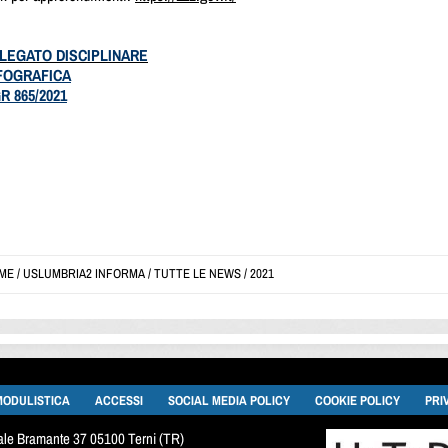
LEGATO DISCIPLINARE
FOGRAFICA
R 865/2021
ME
/
USLUMBRIA2 INFORMA
/
TUTTE LE NEWS
/
2021
MODULISTICA
ACCESSI
SOCIAL MEDIA POLICY
COOKIE POLICY
PRI
viale Bramante 37 05100 Terni (TR)