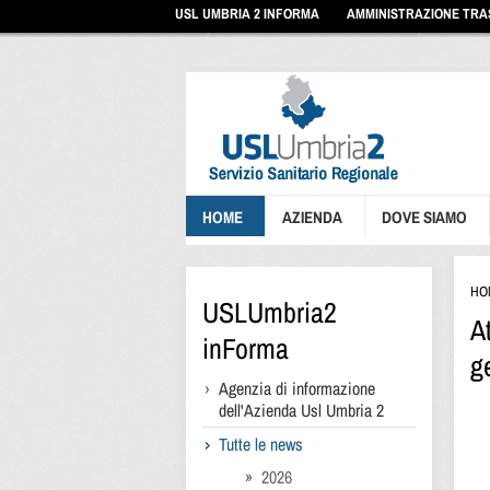
Vai
USL UMBRIA 2 INFORMA
AMMINISTRAZIONE TR
ai
contenuti
Vai
al
menu
di
navigazione
Vai
al
footer
HOME
AZIENDA
DOVE SIAMO
HO
USLUmbria2
A
inForma
g
Agenzia di informazione
dell'Azienda Usl Umbria 2
Tutte le news
2026