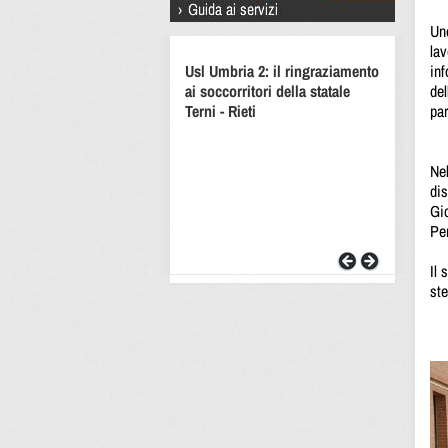
Uno
lav
Usl Umbria 2: il ringraziamento
inf
ai soccorritori della statale
del
Terni - Rieti
par
Nel
dis
Gio
Pe
Il 
ste