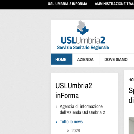
Vai
USL UMBRIA 2 INFORMA
AMMINISTRAZIONE TR
ai
contenuti
Vai
al
menu
di
navigazione
Vai
al
footer
HOME
AZIENDA
DOVE SIAMO
HO
USLUmbria2
S
inForma
d
Agenzia di informazione
dell'Azienda Usl Umbria 2
Tutte le news
2026