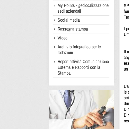
My Points - geolocalizzazione
SP
sedi aziendali
for
Ter
Social media
I p
Rassegna stampa
Umb
Video
Archivio fotografico per le
Il 
redazioni
cap
Report attività Comunicazione
ese
Esterna e Rapporti con la
un 
Stampa
L'a
le 
sci
dir
Dir
Dir
re