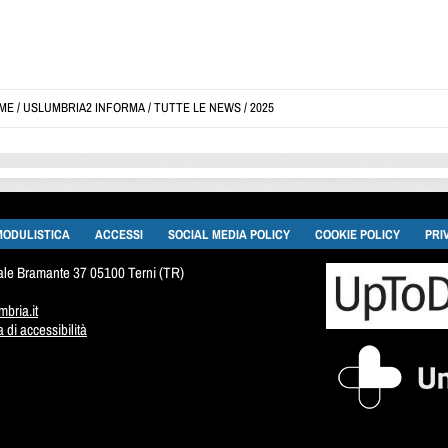
ME
/
USLUMBRIA2 INFORMA
/
TUTTE LE NEWS
/
2025
MODULISTICA
ACCESSI
SOCIAL MEDIA POLICY
COOKIE POLICY
PRI
viale Bramante 37 05100 Terni (TR)
bria.it
di accessibilità