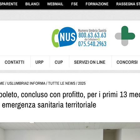
ASPARENTE
BILANCI
WEBMAIL
FSE
FORMAZIONE
RASSEGNA S
CONTATTI
URP
CUP
SERVIZI ON LINE
CONCORSI
ME
/
USLUMBRIA2 INFORMA
/
TUTTE LE NEWS
/
2025
poleto, concluso con profitto, per i primi 13 med
i emergenza sanitaria territoriale