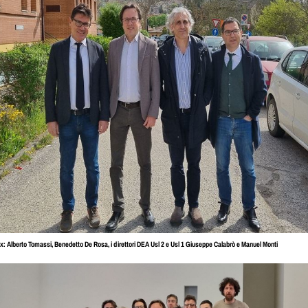
x: Alberto Tomassi, Benedetto De Rosa, i direttori DEA Usl 2 e Usl 1 Giuseppe Calabrò e Manuel Monti