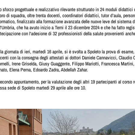
 sforzo progettuale e realizzativo rilevante strutturato in 24 moduli didattic
oro di squadra, oltre trenta docenti, coordinatori didattici, tutor d'aula, pers
ormatico, finalizzato alla formazione avanzata delle nuove leve del sistema d
l'Umbria, che ha avuto inizio a Terni il 23 dicembre 2024 e che ha fatto regis
tecipazione con l'adesione di 32 professionisti della salute provenienti anche
la giornata di ieri, martedì 16 aprile, si è svolta a Spoleto la prova di esame
centi con la consegna degli attestati ai dottori
Daniele Cannavicci, Claudio C
rnelli, Irene Griselda, Giusy Guaggente, Filippo Mariotti, Francesca Martini,
nato, Elena Perna, Edoardo Zadra, Abdellah Zahar.
secondo appuntamento, per la valutazione degli altri 19 partecipanti al corso
ssa sede di Spoleto martedì 29 aprile alle ore 10.