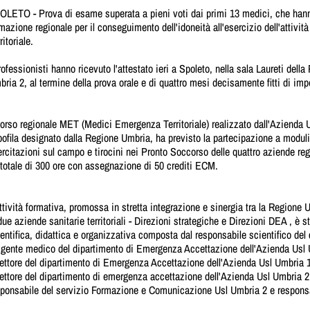
OLETO - Prova di esame superata a pieni voti dai primi 13 medici, che hanno
mazione regionale per il conseguimento dell'idoneità all'esercizio dell'attiv
ritoriale.
rofessionisti hanno ricevuto l'attestato ieri a Spoleto, nella sala Laureti dell
ria 2, al termine della prova orale e di quattro mesi decisamente fitti di imp
corso regionale MET (Medici Emergenza Territoriale) realizzato dall'Azienda U
ofila designato dalla Regione Umbria, ha previsto la partecipazione a moduli 
rcitazioni sul campo e tirocini nei Pronto Soccorso delle quattro aziende regio
totale di 300 ore con assegnazione di 50 crediti ECM.
ttività formativa, promossa in stretta integrazione e sinergia tra la Regione
due aziende sanitarie territoriali - Direzioni strategiche e Direzioni DEA , è 
entifica, didattica e organizzativa composta dal responsabile scientifico d
igente medico del dipartimento di Emergenza Accettazione dell'Azienda Usl 
ettore del dipartimento di Emergenza Accettazione dell'Azienda Usl Umbria 1
ettore del dipartimento di emergenza accettazione dell'Azienda Usl Umbria 2 
sponsabile del servizio Formazione e Comunicazione Usl Umbria 2 e responsa