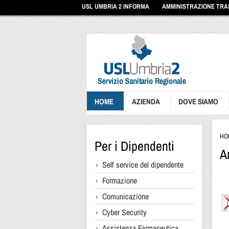
Vai
USL UMBRIA 2 INFORMA
AMMINISTRAZIONE TR
ai
contenuti
Vai
al
menu
di
navigazione
Vai
al
footer
HOME
AZIENDA
DOVE SIAMO
HO
Per i Dipendenti
A
Self service del dipendente
Formazione
Comunicazione
Cyber Security
Assistenza Farmaceutica