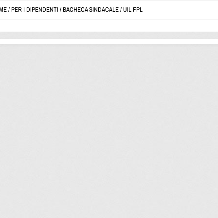
ME
/
PER I DIPENDENTI
/
BACHECA SINDACALE
/
UIL FPL