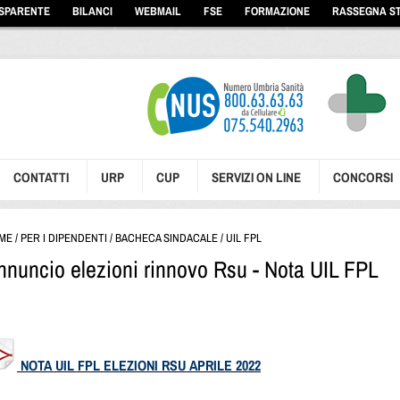
ASPARENTE
BILANCI
WEBMAIL
FSE
FORMAZIONE
RASSEGNA S
CONTATTI
URP
CUP
SERVIZI ON LINE
CONCORSI
ME
/
PER I DIPENDENTI
/
BACHECA SINDACALE
/
UIL FPL
nnuncio elezioni rinnovo Rsu - Nota UIL FPL
NOTA UIL FPL ELEZIONI RSU APRILE 2022