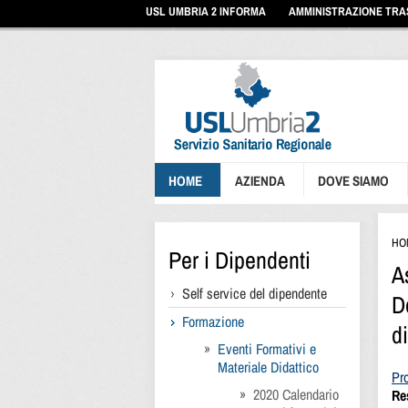
Vai
USL UMBRIA 2 INFORMA
AMMINISTRAZIONE TR
ai
contenuti
Vai
al
menu
di
navigazione
Vai
al
footer
HOME
AZIENDA
DOVE SIAMO
HO
Per i Dipendenti
A
Self service del dipendente
D
Formazione
d
Eventi Formativi e
Materiale Didattico
Pr
2020 Calendario
Re