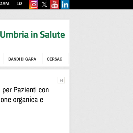
TAMPA
112
BANDI DI GARA
CERSAG
e per Pazienti con
ione organica e