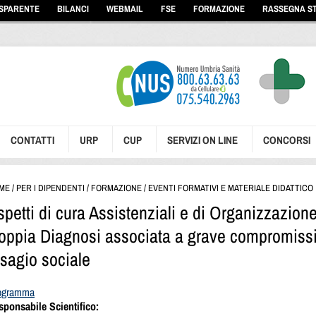
ASPARENTE
BILANCI
WEBMAIL
FSE
FORMAZIONE
RASSEGNA S
CONTATTI
URP
CUP
SERVIZI ON LINE
CONCORSI
ME
/
PER I DIPENDENTI
/
FORMAZIONE
/
EVENTI FORMATIVI E MATERIALE DIDATTICO
spetti di cura Assistenziali e di Organizzazion
oppia Diagnosi associata a grave compromiss
isagio sociale
ogramma
sponsabile Scientifico: