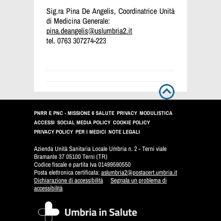
Sig.ra Pina De Angelis, Coordinatrice Unità
di Medicina Generale:
pina.deangelis@uslumbria2.it
tel. 0763 307274-223
PNRR E PNC - MISSIONE 6 SALUTE
PRIVACY
MODULISTICA
ACCESSI
SOCIAL MEDIA POLICY
COOKIE POLICY
PRIVACY POLICY
PER I MEDICI
NOTE LEGALI
Azienda Unità Sanitaria Locale Umbria n. 2 - Terni viale
Bramante 37 05100 Terni (TR)
Codice fiscale e partita Iva 01499590550
Posta elettronica certificata:
aslumbria2@postacert.umbria.it
Dichiarazione di accessibilità
Segnala un problema di
accessibilità