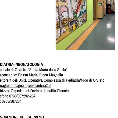
DIATRIA- NEONATOLOGIA
edale di Orvieto- “Santa Maria della Stella”
sponsabile: Dr.ssa Maria Greca Magnolia
ettore ff dell'Unità Operativa Complessa di Pediatria/Nido di Orvieto
riagreca.magnolia@uslumbria2.it
irizzo: Ospedale di Orvieto- Località Ciconia
lefono 0763/307292-234
x 0763/307284
SCRIZIONE DEL SERVIZIO