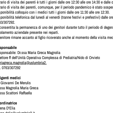
rario di visita dei parenti è tutti i giorni dalle ore 12:30 alle ore 14:30 e dalle
rario di visita dei parenti, comunque, per il periodo pandemico è stato sospe
ponibilità colloquio con i medici tutti i giorni dalle ore 11:30 alle ore 12:30.
ponibilità telefonica dal lunedi al venerdi (tranne festivi e prefestivi) dalle o
63/307292.
consentita la permanenza di uno dei genitori durante tutto il periodo di dege
olamento aziendale presente nei reparti.
genitore rimane accanto al figlio ricoverato anche al momento della visita me
sponsabile
sponsabile: Dr.ssa Maria Greca Magnolia
ettore ff dell'Unità Operativa Complessa di Pediatria/Nido di Orvieto
riagreca.magnolia@uslumbria2.
l. 0763/307292
rigenti medici
. Giovanni De Merulis
.ssa Magnolia Maria Greca
ssa Scattoni Raffaella
ordinatrice
ena D'Elia