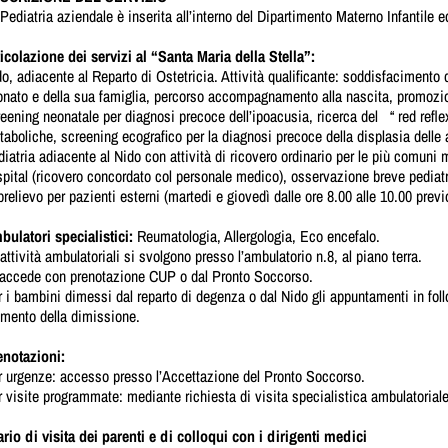
Pediatria aziendale è inserita all’interno del Dipartimento Materno Infantile ed
icolazione dei servizi al “Santa Maria della Stella”:
o, adiacente al Reparto di Ostetricia. Attività qualificante: soddisfacimento d
nato e della sua famiglia, percorso accompagnamento alla nascita, promozio
eening neonatale per diagnosi precoce dell’ipoacusia, ricerca del “ red reflex
aboliche, screening ecografico per la diagnosi precoce della displasia delle
iatria adiacente al Nido con attività di ricovero ordinario per le più comuni m
pital (ricovero concordato col personale medico), osservazione breve pediatr
prelievo per pazienti esterni (martedi e giovedì dalle ore 8.00 alle 10.00 pr
bulatori specialistici:
Reumatologia, Allergologia, Eco encefalo.
attività ambulatoriali si svolgono presso l’ambulatorio n.8, al piano terra.
 accede con prenotazione CUP o dal Pronto Soccorso.
 i bambini dimessi dal reparto di degenza o dal Nido gli appuntamenti in foll
mento della dimissione.
enotazioni:
r urgenze: accesso presso l’Accettazione del Pronto Soccorso.
 visite programmate: mediante richiesta di visita specialistica ambulatorial
rio di visita dei parenti e di colloqui con i dirigenti medici