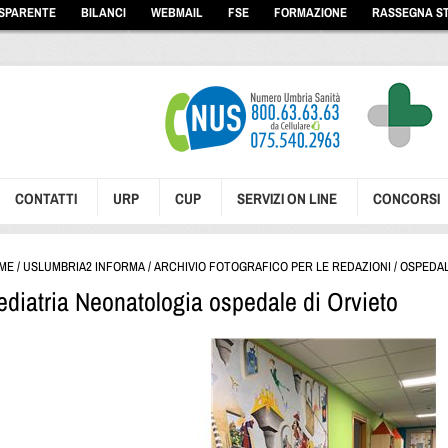
ASPARENTE
BILANCI
WEBMAIL
FSE
FORMAZIONE
RASSEGNA S
CONTATTI
URP
CUP
SERVIZI ON LINE
CONCORSI
ME
/
USLUMBRIA2 INFORMA
/
ARCHIVIO FOTOGRAFICO PER LE REDAZIONI
/
OSPEDAL
ediatria Neonatologia ospedale di Orvieto