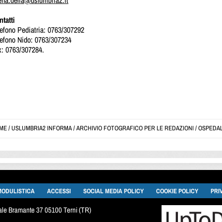
ena.delia@uslumbria2.it
tatti
lefono Pediatria: 0763/307292
lefono Nido: 0763/307234
x: 0763/307284.
ME
/
USLUMBRIA2 INFORMA
/
ARCHIVIO FOTOGRAFICO PER LE REDAZIONI
/
OSPEDAL
MODULISTICA
ACCESSI
SOCIAL MEDIA POLICY
COOKIE POLICY
PRI
viale Bramante 37 05100 Terni (TR)