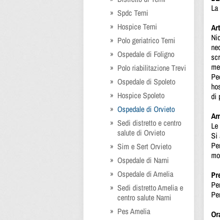
La 
Spdc Terni
Hospice Terni
Art
Nid
Polo geriatrico Terni
neo
Ospedale di Foligno
scr
met
Polo riabilitazione Trevi
Ped
Ospedale di Spoleto
hos
Hospice Spoleto
di 
Ospedale di Orvieto
Am
Sedi distretto e centro
Le 
salute di Orvieto
Si
Per
Sim e Sert Orvieto
mo
Ospedale di Narni
Ospedale di Amelia
Pr
Pe
Sedi distretto Amelia e
Per
centro salute Narni
Pes Amelia
Ora