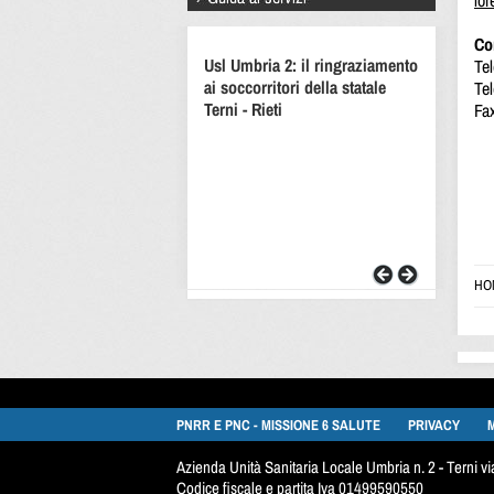
lor
Con
Usl Umbria 2: il ringraziamento
Te
ai soccorritori della statale
Te
Terni - Rieti
Fa
HO
PNRR E PNC - MISSIONE 6 SALUTE
PRIVACY
Azienda Unità Sanitaria Locale Umbria n. 2 - Terni 
Codice fiscale e partita Iva 01499590550