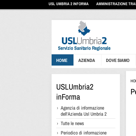
Vai
USL UMBRIA 2 INFORMA
AMMINISTRAZIONE TR
ai
contenuti
Vai
al
menu
di
navigazione
Vai
al
footer
HOME
AZIENDA
DOVE SIAMO
HO
USLUmbria2
P
inForma
Agenzia di informazione
dell'Azienda Usl Umbria 2
Tutte le news
Periodico di informazione