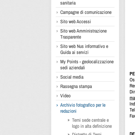
sanitaria
Campagne di comunicazione
Sito web Accessi
Sito web Amministrazione
Trasparente
Sito web Nus informativo e
Guida ai servizi
My Points - geolocalizzazione
sedi aziendali
PE
Social media
Osp
Re
Rassegna stampa
Dir
Video
ma
Ind
Archivio fotografico per le
Te
redazioni
Fa
Terni sede centrale e
logo in alta definizione
DE
Distretto di Terni