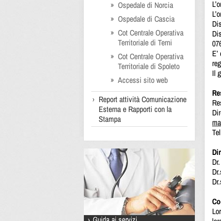
L’o
Ospedale di Norcia
L’o
Ospedale di Cascia
Dis
Cot Centrale Operativa
Dis
Territoriale di Terni
07
E’ 
Cot Centrale Operativa
reg
Territoriale di Spoleto
Il 
Accessi sito web
Re
Report attività Comunicazione
Re
Esterna e Rapporti con la
Dir
Stampa
ma
Te
Di
Dr
Dr
Dr.
Co
Lor