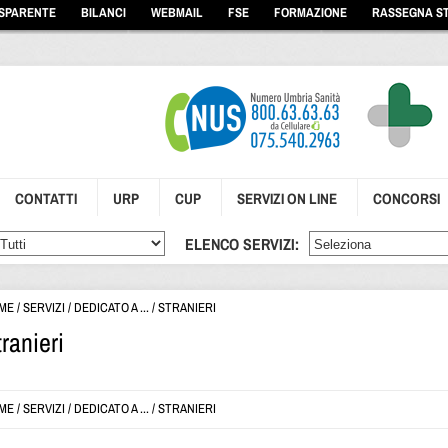
ASPARENTE
BILANCI
WEBMAIL
FSE
FORMAZIONE
RASSEGNA S
CONTATTI
URP
CUP
SERVIZI ON LINE
CONCORSI
ELENCO SERVIZI:
ME
/
SERVIZI
/
DEDICATO A ...
/
STRANIERI
tranieri
ME
/
SERVIZI
/
DEDICATO A ...
/
STRANIERI