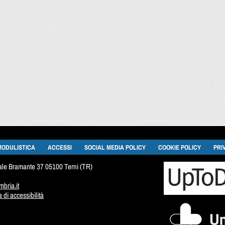
MODULISTICA
ACCESSI
SOCIAL MEDIA POLICY
COOKIE POLICY
PRI
viale Bramante 37 05100 Terni (TR)
bria.it
di accessibilità