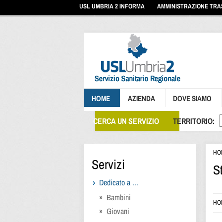
Vai
USL UMBRIA 2 INFORMA
AMMINISTRAZIONE TR
ai
contenuti
Vai
al
menu
di
navigazione
Vai
al
footer
HOME
AZIENDA
DOVE SIAMO
CERCA UN SERVIZIO
TERRITORIO:
HO
Servizi
S
Dedicato a ...
Bambini
HO
Giovani