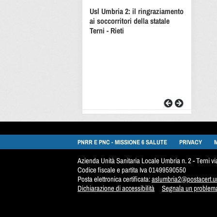
Usl Umbria 2: il ringraziamento
ai soccorritori della statale
Terni - Rieti
PNRR E PNC - MISSIONE 6 SALUTE
PRIVACY
Azienda Unità Sanitaria Locale Umbria n. 2 - Terni 
Codice fiscale e partita Iva 01499590550
Posta elettronica certificata:
aslumbria2@postacert.um
Dichiarazione di accessibilità
Segnala un problema 