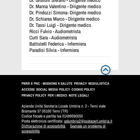
Dr. Manna Valentino - Dirigente medico
Dr. Pindozzi Simona- Dirigente medico
Dr. Schiarea Marco - Dirigente medico
Dr. Tassi Luigi - Dirigente medico
Ricci Fulvio - Audiometrista
Curti Sara - Audiometrista
Battistelli Federica - Infermiera
Paradisi Silvia - Infermiera
PNRR E PNC - MISSIONE 6 SALUTE
PRIVACY
MODULISTICA
ACCESSI
SOCIAL MEDIA POLICY
COOKIE POLICY
PRIVACY POLICY
PER I MEDICI
NOTE LEGALI
Azienda Unità Sanitaria Locale Umbria n. 2 - Terni viale
Bramante 37 05100 Terni (TR)
Codice fiscale e partita Iva 01499590550
Posta elettronica certificata:
aslumbria2@postacert.umbria.it
Dichiarazione di accessibilità
Segnala un problema di
accessibilità