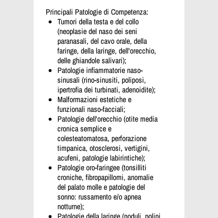
Principali Patologie di Competenza:
Tumori della testa e del collo
(neoplasie del naso dei seni
paranasali, del cavo orale, della
faringe, della laringe, dell'orecchio,
delle ghiandole salivari);
Patologie infiammatorie naso-
sinusali (rino-sinusiti, poliposi,
ipertrofia dei turbinati, adenoidite);
Malformazioni estetiche e
funzionali naso-facciali;
Patologie dell'orecchio (otite media
cronica semplice e
colesteatomatosa, perforazione
timpanica, otosclerosi, vertigini,
acufeni, patologie labirintiche);
Patologie oro-faringee (tonsilliti
croniche, fibropapillomi, anomalie
del palato molle e patologie del
sonno: russamento e/o apnea
notturne);
Patologie della laringe (noduli, polipi